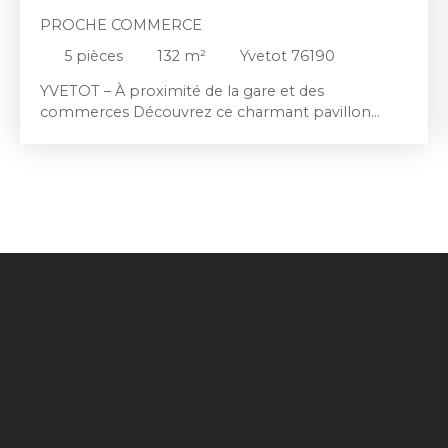
PROCHE COMMERCE
5
pièces
132
m²
Yvetot 76190
YVETOT – À proximité de la gare et des
commerces Découvrez ce charmant pavillon
traditionnel édifié sur un sous-sol complet,
idéalement situé dans un environnement calme
tout en restant proche des commodités. Au rez-
de-chaussée, vous serez séduit par une vaste
entrée avec placards, un lumineux séjour-salon de
37 m² agrémenté d'une cheminée Maignan, une
cuisine indépendante , une chambre ainsi qu'un
WC indépendant. À l'étage, l'espace nuit se
compose de trois belles chambres et d'une salle
de bains équipée d'une baignoire, de doubles
vasques et d'un WC. Vous profiterez également
d'une agréable véranda d'environ 19 m², offrant un
espace de vie supplémentaire ouvert sur le jardin.
À l'extérieur, le terrain clos et arboré d'environ 1
500 m² constitue un véritable havre de paix. Un