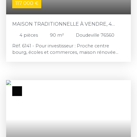
117 000
€
MAISON TRADITIONNELLE À VENDRE, 4
PIÈCES - DOUDEVILLE 76560
4
pièces
90
m²
Doudeville 76560
Réf. 6141 - Pour investisseur : Proche centre
bourg, écoles et commerces, maison rénovée
récemment, vendue louée, 600 euros mensuels,
offrant séjour lumineux, cuisine aménagée, 3
chambres, pièce palière, salle de bain et 2 WC,
Tout à l'égout. Terrain de 200 m2. Exposition Sud.
Les informations sur les risques auxquels ce bien
est exposé sont disponibles sur le site Géorisques
http://www. georisques. gouv. fr