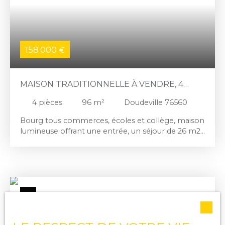
158 000
€
MAISON TRADITIONNELLE À VENDRE, 4
PIÈCES - DOUDEVILLE 76560
4
pièces
96
m²
Doudeville 76560
Bourg tous commerces, écoles et collège, maison
lumineuse offrant une entrée, un séjour de 26 m2
avec Bow Window, une cuisine et un wc au rez-
de-chaussée, trois chambres, une salle de bains
avec wc au premier étage, grenier aménageable.
Tout à l'égout. Terrain de 700 m2 , un magnolia.
Les informations sur les risques auxquels ce bien
est exposé sont disponibles sur le site Géorisques :
www. georisques. gouv. fr Référence 7156.