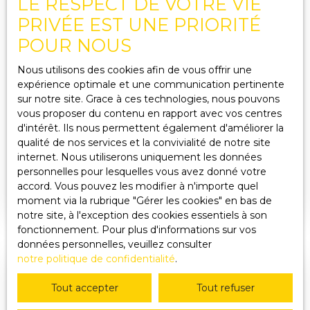
LE RESPECT DE VOTRE VIE
PRIVÉE EST UNE PRIORITÉ
POUR NOUS
Nous utilisons des cookies afin de vous offrir une
165 000
expérience optimale et une communication pertinente
€
sur notre site. Grace à ces technologies, nous pouvons
vous proposer du contenu en rapport avec vos centres
d'intérêt. Ils nous permettent également d'améliorer la
MAISON ANCIENNE À VENDRE, 5 PIÈCES -
qualité de nos services et la convivialité de notre site
DOUDEVILLE 76560
5
pièces
110
m²
Doudeville 76560
internet. Nous utiliserons uniquement les données
personnelles pour lesquelles vous avez donné votre
Maison Ancienne pleine de charme et de
accord. Vous pouvez les modifier à n'importe quel
potentiel (3 lots possibles). Référence 7251. Cette
moment via la rubrique ″Gérer les cookies″ en bas de
maison ancienne, d'une surface habitable de 110
notre site, à l'exception des cookies essentiels à son
m², ne demande qu'à être redécouverte et
fonctionnement. Pour plus d'informations sur vos
personnalisée. La maison d'habitation comprend
données personnelles, veuillez consulter
un séjour / cuisine, trois chambres, deux salles de
notre politique de confidentialité
.
bains et 2 wc. La salle et la cuisine destinées à
l'ancienne épicerie sont ouvertes sur une cour
Tout accepter
Tout refuser
intérieure avec bâtiments dont un de 25 m². Côté