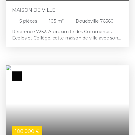
MAISON DE VILLE
5
pièces
105
m²
Doudeville 76560
Référence 7252. A proximité des Commerces,
Ecoles et Collège, cette maison de ville avec son
terrain verdoyant au calme offre un grand espace
de vie de 38 m², 4 chambres, salle de douche et
wc. Cave. Tout à l'égout. Chauffage Gaz de ville.
108 000
€