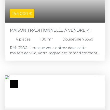
154 000
€
MAISON TRADITIONNELLE À VENDRE, 4
PIÈCES - DOUDEVILLE 76560
4
pièces
100
m²
Doudeville 76560
Réf. 6986 - Lorsque vous entrez dans cette
maison de ville, votre regard est immédiatement
porté vers le jardin. Il se dévoile grâce à la véranda
qui prolonge la maison. Celle-ci abrite une cuisine
aménagée équipée lumineuse et une sorte de
frâicheur avec ses jolis carreaux de faience et son
papier peint aux petites fleurs bleues. Et quand
vous ouvrez la véranda, vous ne savez plus trop si
vous êtes à l'intérieur ou à l'extérieur. Vous avez
presque l'impression de cuisiner dans le jardin. Le
séjour/salon est chaleureux avec sa cheminée à
l'âtre et son papier peint légèrement désuet lui
apporte une sorte de douceur qui invite au repos