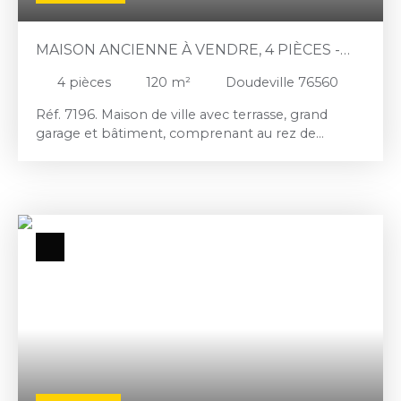
MAISON ANCIENNE À VENDRE, 4 PIÈCES -
DOUDEVILLE 76560
4
pièces
120
m²
Doudeville 76560
Réf. 7196. Maison de ville avec terrasse, grand
garage et bâtiment, comprenant au rez de
chaussée une entrée, une grande cuisine
aménagée, un séjour salon de 30m², un bureau
donnant accès à une grande chambre, une salle
de bains; au premier étage : un palier desservant
deux chambres et grenier. Cave. Chauffage gaz de
ville. Tout à l'égout. Commerces, collège et écoles
à pieds. Les informations sur les risques auxquels
ce bien est exposé sont disponibles sur le site
Géorisques : www. georisques. gouv. fr.