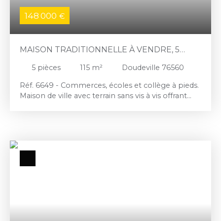
148 000
€
MAISON TRADITIONNELLE À VENDRE, 5
PIÈCES - DOUDEVILLE 76560
5
pièces
115
m²
Doudeville 76560
Réf. 6649 - Commerces, écoles et collège à pieds.
Maison de ville avec terrain sans vis à vis offrant
séjour, salon, cuisine indépendante, salle d'eau/wc
au rez de chaussée, trois chambres, salle d'eau et
un bureau à l'étage. Chauffage neuf par pompe à
chaleur. Tout à l'égout. Très chaleureuse et
lumineuse. Les informations sur les risques
auxquels ce bien est exposé sont disponibles sur
le site Géorisques : www. georisques. gouv. fr