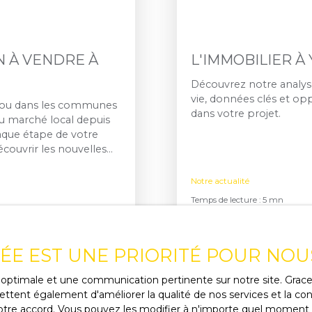
 À VENDRE À
L'IMMOBILIER À
Découvrez notre analys
vie, données clés et o
t ou dans les communes
dans votre projet.
du marché local depuis
que étape de votre
couvrir les nouvelles
ils adaptés à votre
Notre actualité
Temps de lecture : 5 mn
Publié le 20/03/2026
VÉE EST UNE PRIORITÉ POUR NOU
ce optimale et une communication pertinente sur notre site. Gra
ttent également d'améliorer la qualité de nos services et la conv
re accord. Vous pouvez les modifier à n'importe quel moment via