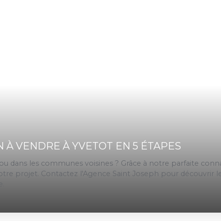
À VENDRE À YVETOT EN 5 ÉTAPES
u dans les communes voisines ? Grâce à notre parfaite conna
e projet. Contactez l'Agence Saint Joseph pour découvrir le
e.