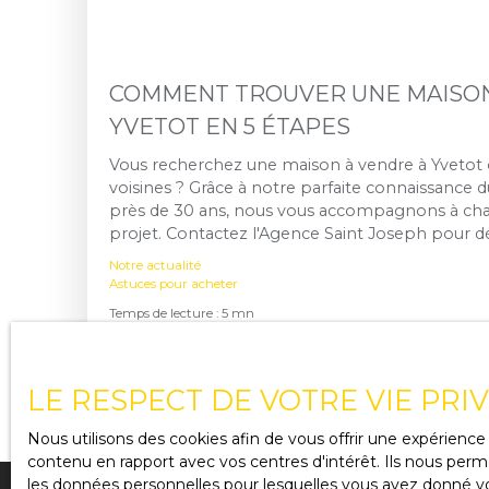
COMMENT TROUVER UNE MAISON
YVETOT EN 5 ÉTAPES
Vous recherchez une maison à vendre à Yveto
voisines ? Grâce à notre parfaite connaissance 
près de 30 ans, nous vous accompagnons à cha
projet. Contactez l'Agence Saint Joseph pour dé
opportunités disponibles et bénéficier de conse
Notre actualité
recherche.
Astuces pour acheter
Temps de lecture : 5 mn
Publié le 11/06/2026
LE RESPECT DE VOTRE VIE PRI
Nous utilisons des cookies afin de vous offrir une expérien
contenu en rapport avec vos centres d'intérêt. Ils nous perme
les données personnelles pour lesquelles vous avez donné vot