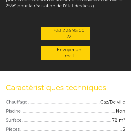
255€ pour la réalisation de l'état des lieux).
+33 2 35 95 00
22
Envoyer un
mail
Caractéristiques techniques
Chauffage
Gaz/De ville
Piscine
Non
Surface
78
m²
Pièces
3