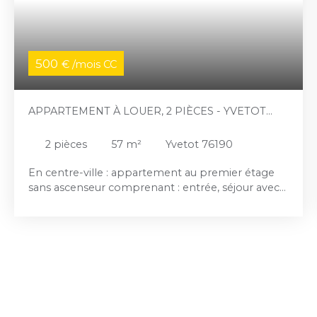
500
€ /mois CC
APPARTEMENT À LOUER, 2 PIÈCES - YVETOT
76190
2
pièces
57
m²
Yvetot 76190
En centre-ville : appartement au premier étage
sans ascenseur comprenant : entrée, séjour avec
coin cuisine (évier) de 26m², un couloir desservant
une salle de douche/WC et une grande chambre
(16m²) avec placard. Chauffage individuel
électrique. Production d'eau chaude avec chauffe-
eau électrique. Huisseries en double vitrage et
volets roulants manuels. Compteurs eau et
électricité individuels. Fibre. Une cave au sous-sol.
Disponible de suite. Loyer mensuel hors charges: