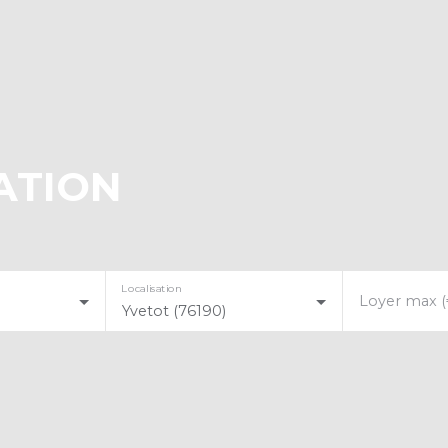
ATION
Localisation
Loyer max (
Yvetot (76190)