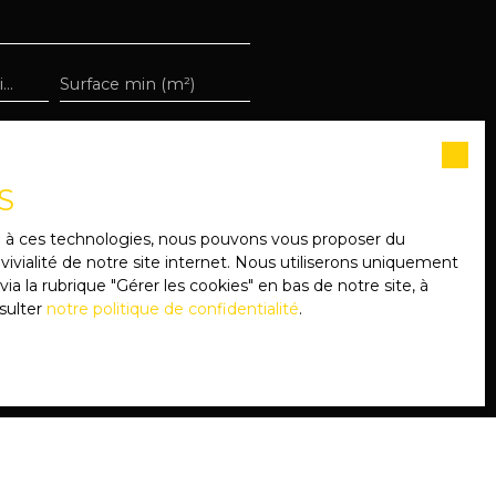
Loyer max (€/mois)
Surface min (m²)
S
e souhaitez pas faire l'objet
ent sur la liste d'opposition
ce à ces technologies, nous pouvons vous proposer du
 le site Internet
ivialité de notre site internet. Nous utiliserons uniquement
 la rubrique ″Gérer les cookies″ en bas de notre site, à
sulter
notre politique de confidentialité
.
notre
politique de