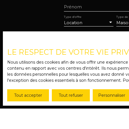
Prénom
Type d'offre
Type de
Location
Maiso
Pièces min
LE RESPECT DE VOTRE VIE PRI
J'accepte le traitement 
de prospection commercial
Nous utilisons des cookies afin de vous offrir une expérien
au démarchage téléphoniqu
contenu en rapport avec vos centres d'intérêt. Ils nous perme
www.bloctel.gouv.fr ou par
les données personnelles pour lesquelles vous avez donné vot
l'exception des cookies essentiels à son fonctionnement. Pou
Société Worldline, Service
Pour en savoir plus sur l
Tout accepter
Tout refuser
Personnaliser
confidentialité
.