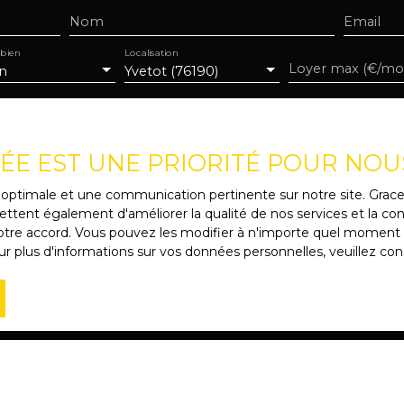
Nom
Email
 bien
Localisation
n
Yvetot (76190)
VÉE EST UNE PRIORITÉ POUR NOU
de mes données personnelles conformément au RGPD. Si vous n
e par voie téléphonique, vous pouvez vous inscrire gratuitem
ce optimale et une communication pertinente sur notre site. Gra
e, prévu par l'article L223-1 du code de la consommation, sur
ttent également d'améliorer la qualité de nos services et la conv
 courrier adressé à :
re accord. Vous pouvez les modifier à n'importe quel moment via
r plus d'informations sur vos données personnelles, veuillez con
 Bloctel, CS 61311, 41013 BLOIS CEDEX.
e traitement de vos données personnelles, veuillez consulter 
Recevoir des annonces