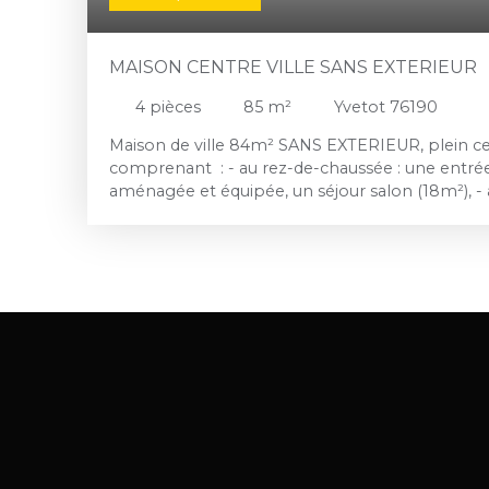
MAISON CENTRE VILLE SANS EXTERIEUR
4
pièces
85
m²
Yvetot 76190
Maison de ville 84m² SANS EXTERIEUR, plein cen
comprenant : - au rez-de-chaussée : une entrée
aménagée et équipée, un séjour salon (18m²), - 
palier desservant deux chambres, une salle de 
l'italienne, meuble vasque et WC), -au deuxièm
Cave (40m²). Exposition sud. Huisseries PVC dou
gaz de ville. Disponible de suite. Loyer mensue
Dépôt de garantie : 800€ Honoraires à la charge
(dont 480€ pour la constitution de dossier et la 
240€ pour l'état des lieux) Les informations sur 
bien est exposé sont disponibles sur le site Géo
gouv. fr.