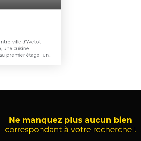
tre-ville d'Yvetot
, une cuisine
au premier étage : un
d'eau (douche à
e étage : deux chambres.
ble vitrage. Chauffage
l hors charges : 800€
 du locataire : 720€
rédaction du bail et
les risques auxquels ce
risques : georisques.
Ne manquez plus aucun bien
correspondant à votre recherche !