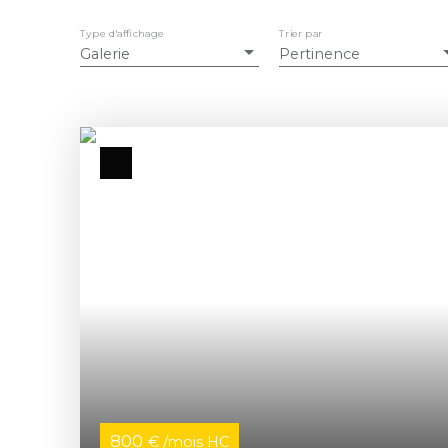
Type d'affichage
Trier par
Galerie
Pertinence
800
€ /mois HC