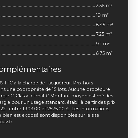
2.35 m²
19 m²
8.45 m²
7.25 m²
9.1 m²
6.75 m²
complémentaires
% TTC à la charge de l'acquéreur. Prix hors
ns une copropriété de 15 lots. Aucune procédure
nergie C, Classe climat C Montant moyen estimé des
gie pour un usage standard, établi à partir des prix
022 : entre 1903.00 et 2575.00 €. Les informations
e bien est exposé sont disponibles sur le site
ouv.fr.