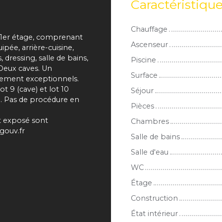
Caractéristiqu
Chauffage
 1er étage, comprenant
Ascenseur
pée, arrière-cuisine,
dressing, salle de bains,
Piscine
 Deux caves. Un
Surface
cement exceptionnels.
t 9 (cave) et lot 10
Séjour
e. Pas de procédure en
Pièces
st exposé sont
Chambres
gouv.fr
Salle de bains
Salle d'eau
WC
Étage
Construction
État intérieur