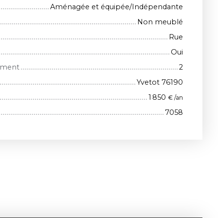
Aménagée et équipée/Indépendante
Non meublé
Rue
Oui
iment
2
Yvetot 76190
1 850
€ /an
7058