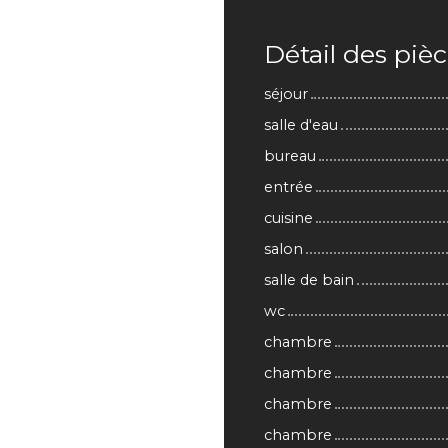
Détail des piè
séjour
salle d'eau
bureau
entrée
cuisine
salon
salle de bain
wc
chambre
chambre
chambre
chambre