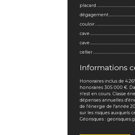
placard
dégagement
couloir
cave
cave
cellier
Informations 
Honoraires inclus de 4.26
honoraires 305 000 €. Da
n'est en cours. Classe é
dépenses annuelles d'éner
de l'énergie de l'année 2
sur les risques auxquels c
Géorisques : georisques.g