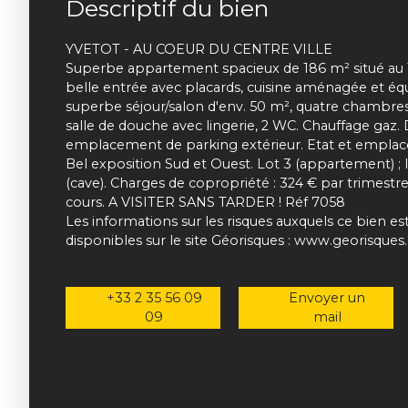
Descriptif du bien
YVETOT - AU COEUR DU CENTRE VILLE
Superbe appartement spacieux de 186 m² situé au
belle entrée avec placards, cuisine aménagée et équi
superbe séjour/salon d'env. 50 m², quatre chambres, 
salle de douche avec lingerie, 2 WC. Chauffage gaz.
emplacement de parking extérieur. Etat et empla
Bel exposition Sud et Ouest. Lot 3 (appartement) ; lo
(cave). Charges de copropriété : 324 € par trimestr
cours. A VISITER SANS TARDER ! Réf 7058
Les informations sur les risques auxquels ce bien e
disponibles sur le site Géorisques : www.georisques.
+33 2 35 56 09
Envoyer un
09
mail