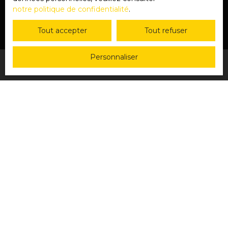
notre politique de confidentialité
.
Tout accepter
Tout refuser
Personnaliser
JE RECHERCHE UN BIEN
Vente maison Yvetot (76190)
Vente maison Doudeville (76560)
Vente maison Yerville (76760)
Location appartement Yvetot (76190)
Vente terrain Doudeville (76560)
Vente appartement Yvetot (76190)