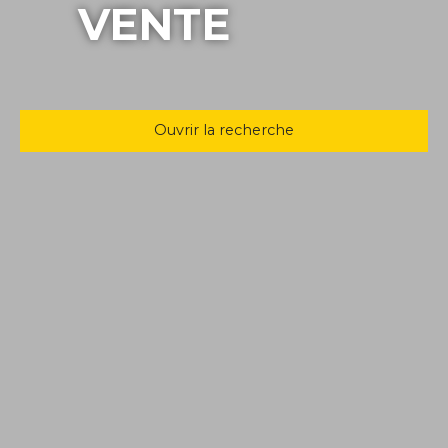
VENTE
Ouvrir la recherche
Type d'offre
Vente
Type de bien
Local commercial
Localisation
Cany-Barville (76450)
Budget max (€)
Rechercher