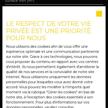
Surface min (m²)
J'accepte le traitement de mes données
personnelles conformément au RGPD. Si vous ne
LE RESPECT DE VOTRE VIE
souhaitez pas faire l'objet de prospection
commerciale par voie téléphonique, vous pouvez
PRIVÉE EST UNE PRIORITÉ
vous inscrire gratuitement sur la liste d'opposition
POUR NOUS
au démarchage téléphonique, prévu par l'article
L223-1 du code de la consommation, sur le site
Nous utilisons des cookies afin de vous offrir une
Internet www.bloctel.gouv.fr ou par courrier
expérience optimale et une communication pertinente
adressé à :
sur notre site. Grace à ces technologies, nous pouvons
vous proposer du contenu en rapport avec vos centres
Société Worldline, Service Bloctel, CS 61311, 41013
d'intérêt. Ils nous permettent également d'améliorer la
BLOIS CEDEX.
qualité de nos services et la convivialité de notre site
internet. Nous utiliserons uniquement les données
Pour en savoir plus sur le traitement de vos
personnelles pour lesquelles vous avez donné votre
données personnelles, veuillez consulter notre
accord. Vous pouvez les modifier à n'importe quel
politique de confidentialité
.
moment via la rubrique ″Gérer les cookies″ en bas de
notre site, à l'exception des cookies essentiels à son
fonctionnement. Pour plus d'informations sur vos
Recevoir des annonces
données personnelles, veuillez consulter