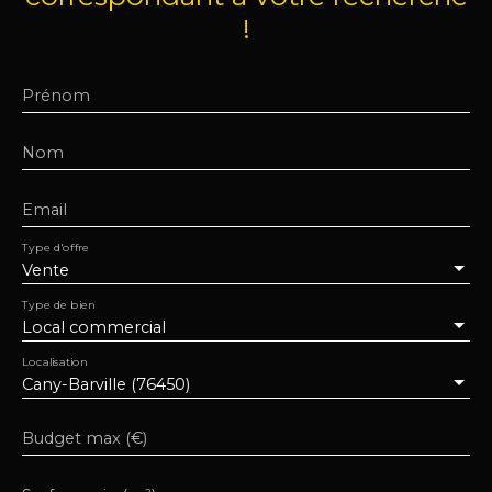
aménageable au deuxième étage. Au fond du
!
jardin, avec sa vue sur la rivière, l'Atelier d'artiste, 40
m2 de lumière, contemple la maison. Accès rivière
pour pêcher ou prendre un thé. Tout à l'égout.
Prénom
Chauffage fuel et poêle à pellets. Les informations
sur les risques auxquels ce bien est exposé sont
disponibles sur le site Géorisques : www.
Nom
georisques. gouv. fr.
Email
Type d'offre
Vente
Type de bien
Local commercial
Localisation
Cany-Barville (76450)
Budget max (€)