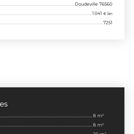
Doudeville 76560
1 041
€ /an
7251
ces
8 m²
8 m²