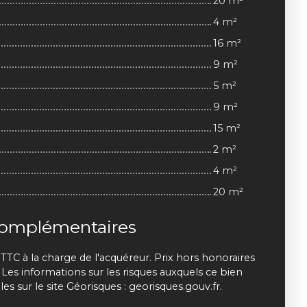
20 m²
4 m²
16 m²
9 m²
5 m²
9 m²
15 m²
2 m²
4 m²
20 m²
complémentaires
 TTC à la charge de l'acquéreur. Prix hors honoraires
Les informations sur les risques auxquels ce bien
s sur le site Géorisques : georisques.gouv.fr.