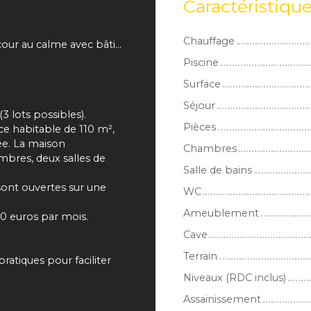
Caractéristiqu
Chauffage
Une cour au calme avec bâtiment
Piscine
Surface
Séjour
 lots possibles).
Pièces
ce habitable de 110 m²,
ée. La maison
Chambres
ambres, deux salles de
Salle de bains
 sont ouvertes sur une
WC
Ameublement
0 euros par mois.
Cave
Terrain
atiques pour faciliter
Niveaux (RDC inclus)
Assainissement