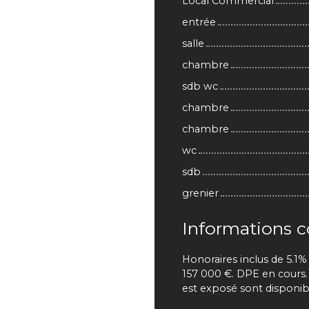
Local Commercial
entrée
salle
chambre
sdb wc
chambre
chambre
wc
sdb
grenier
Informations 
Honoraires inclus de 5.1%
157 000 €. DPE en cours. 
est exposé sont disponible