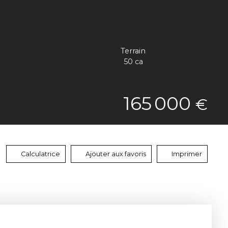
Terrain
50 ca
165 000
€
Calculatrice
Ajouter aux favoris
Imprimer