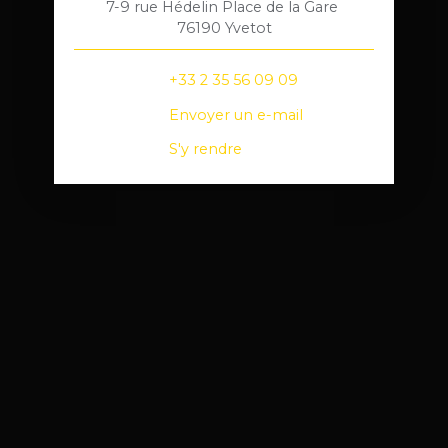
7-9 rue Hédelin Place de la Gare
76190 Yvetot
+33 2 35 56 09 09
Envoyer un e-mail
S'y rendre