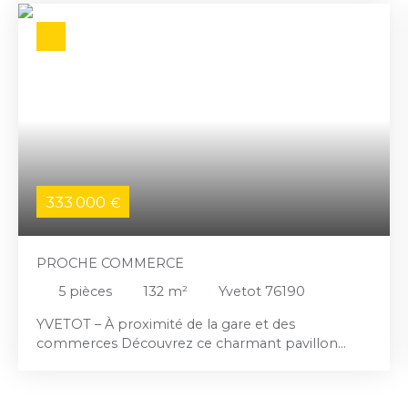
333 000
€
PROCHE COMMERCE
5
pièces
132
m²
Yvetot 76190
YVETOT – À proximité de la gare et des
commerces Découvrez ce charmant pavillon
traditionnel édifié sur un sous-sol complet,
idéalement situé dans un environnement calme
tout en restant proche des commodités. Au rez-