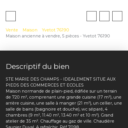
Vente
Maison
Yvetot 76190
Maison ancienne à vendre, 5 pièces - Yvetot 76190
Descriptif du bien
STE MARIE DES CHAMPS - IDEALEMENT SITUE AUX
PIEDS DES COMMERCES ET ECOLES
Maison normande de plain-pied, édifiée sur un terrain
de 720 m², comprenant une grande cuisine (17 m²), une
arrière cuisine, une salle à manger (21 m²), un cellier, une
salle de bains (baignoire et douche), wc séparé, 4
chambres (9 m², 11.40 m², 13.40 m² et 10 m²). Grand
atelier de 35 m². Chauffage au gaz de ville. Chaudière
Saunier Duval. A rafraîchir. Réf 7098