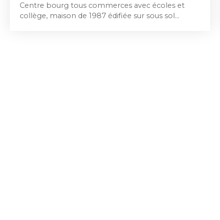
Centre bourg tous commerces avec écoles et
collège, maison de 1987 édifiée sur sous sol
complet offrant une entrée, un séjour/salon avec
cheminée, une cuisine aménagée, une chambre,
une salle de bains et wc au rez de chaussée; trois
chambres/bureau et un wc à l'étage. Secteur
calme, jardin de 1000 m² arboré. Tout à l'égout.
Chauffage électrique et insert bois.