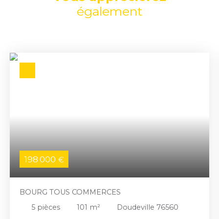
également
198 000
€
BOURG TOUS COMMERCES
5
pièces
101
m²
Doudeville 76560