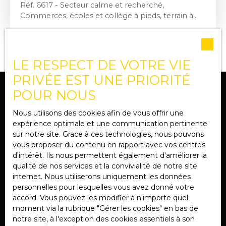
Réf. 6617 - Secteur calme et recherché,
Commerces, écoles et collège à pieds, terrain à
bâtir de 1100 m2, libre de constructeur.
Les informations sur les risques auxquels ce bien
est exposé sont disponibles sur le site Géorisques :
www. georisques. gouv. fr
LE RESPECT DE VOTRE VIE
PRIVÉE EST UNE PRIORITÉ
POUR NOUS
Nous utilisons des cookies afin de vous offrir une
Ne manquez plus aucun bien
expérience optimale et une communication pertinente
correspondant à votre recherche
sur notre site. Grace à ces technologies, nous pouvons
vous proposer du contenu en rapport avec vos centres
!
d'intérêt. Ils nous permettent également d'améliorer la
qualité de nos services et la convivialité de notre site
internet. Nous utiliserons uniquement les données
Prénom
personnelles pour lesquelles vous avez donné votre
accord. Vous pouvez les modifier à n'importe quel
Nom
moment via la rubrique ″Gérer les cookies″ en bas de
notre site, à l'exception des cookies essentiels à son