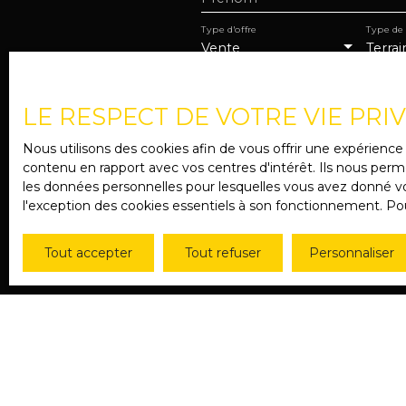
Type d'offre
Type de
Vente
Terrai
J'accepte le traitement 
de prospection commercial
LE RESPECT DE VOTRE VIE PRI
au démarchage téléphoniqu
www.bloctel.gouv.fr ou par
Nous utilisons des cookies afin de vous offrir une expérien
contenu en rapport avec vos centres d'intérêt. Ils nous perme
Société Worldline, Service
les données personnelles pour lesquelles vous avez donné vot
l'exception des cookies essentiels à son fonctionnement. Pou
Pour en savoir plus sur l
confidentialité
.
Tout accepter
Tout refuser
Personnaliser