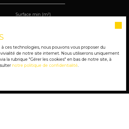
Surface min (m²)
e souhaitez pas faire l'objet
ent sur la liste d'opposition
S
 le site Internet
ce à ces technologies, nous pouvons vous proposer du
ivialité de notre site internet. Nous utiliserons uniquement
 la rubrique ″Gérer les cookies″ en bas de notre site, à
sulter
notre politique de confidentialité
.
notre
politique de