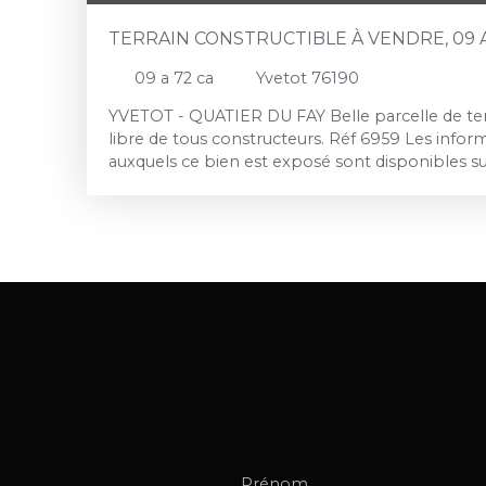
TERRAIN CONSTRUCTIBLE À VENDRE, 09 A
76190
09 a 72 ca
Yvetot 76190
YVETOT - QUATIER DU FAY Belle parcelle de terr
libre de tous constructeurs. Réf 6959 Les inform
auxquels ce bien est exposé sont disponibles sur
www. georisques. gouv. fr
Prénom