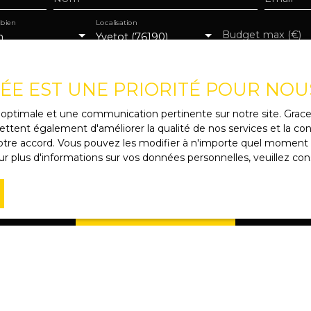
 bien
Localisation
Budget max (€)
n
Yvetot (76190)
de mes données personnelles conformément au RGPD. Si vous n
e par voie téléphonique, vous pouvez vous inscrire gratuitem
VÉE EST UNE PRIORITÉ POUR NOU
e, prévu par l'article L223-1 du code de la consommation, sur
 courrier adressé à :
ce optimale et une communication pertinente sur notre site. Gra
ttent également d'améliorer la qualité de nos services et la conv
 Bloctel, CS 61311, 41013 BLOIS CEDEX.
re accord. Vous pouvez les modifier à n'importe quel moment via
r plus d'informations sur vos données personnelles, veuillez con
e traitement de vos données personnelles, veuillez consulter 
Recevoir des annonces