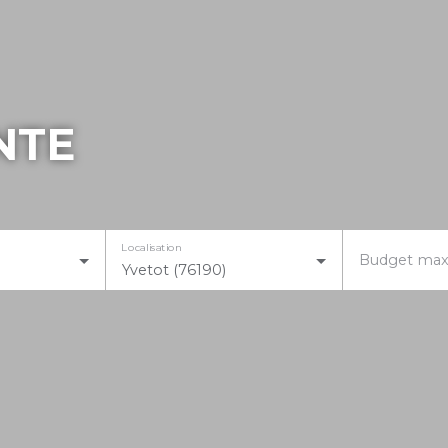
NTE
Localisation
Budget max
Yvetot (76190)