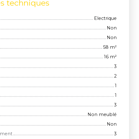
es techniques
Electrique
Non
Non
58
m²
16
m²
3
2
1
1
3
Non meublé
Non
iment
3