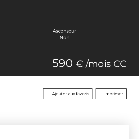
Ascenseur
Non
590
€ /mois CC
Ajouter aux favoris
Imprimer