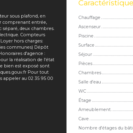
Caractéristiqu
teur sous plafond, en
Chauffage
eur comprenant entrée,
Ascenseur
 wc séparé, deux chambres.
électrique. Compteurs
Piscine
. Loyer hors charges:
Surface
arties communes) Dépôt
 Honoraires d'agence :
Séjour
r la réalisation de l'état
Pièces
 ce bien est exposé sont
sques.gouv.fr Pour tout
Chambres
 appeler au 02 35 95 00
Salle d'eau
WC
Étage
Ameublement
Cave
Nombre d'étages du bât