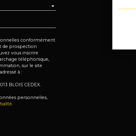
rsonnelles conformément
et de prospection
vez vous inscrire
marchage téléphonique,
mmation, sur le site
adressé à :
 41013 BLOIS CEDEX.
 données personnelles,
ialité
.