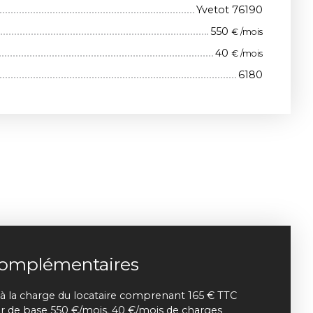
Yvetot 76190
550
€ /mois
40
€ /mois
6180
complémentaires
à la charge du locataire comprenant 165 € TTC
yer de base 550 €/mois. 40 €/mois de charges