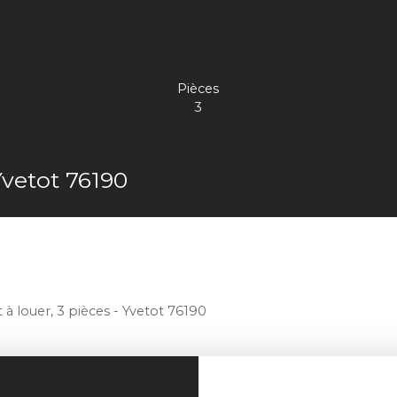
Pièces
3
Yvetot 76190
 louer, 3 pièces - Yvetot 76190