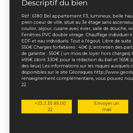
Descriptif du bien
Réf : 6180 Bel appartement F3, lumineux, belle hau
plein coeur de ville, situé au 3e étage sans ascens
couloir, séjour, cuisine avec évier, salle de douche,
Fenêtres PVC double vitrage. Chauffage individuel 
EDF et eau individuels. Tout à l'égout. Libre de suite
550€ Charges forfaitaires : 40€ (L'entretien des p
de garantie : 550€ ( un mois de loyer hors charges)
495€ (dont 330€ pour la rédaction du bail et 165€ pou
des lieux) Les informations sur les risques auxquels
disponibles sur le site Géorisques http://www.geori
renseignement complémentaire, vous pouvez nous
22.
+33 2 35 95 00
Envoyer un
22
mail