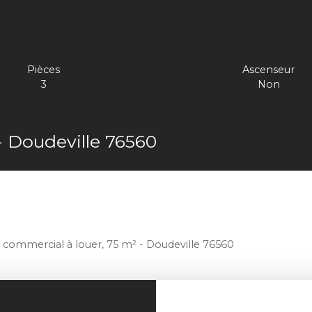
Pièces
Ascenseur
3
Non
- Doudeville 76560
 commercial à louer, 75 m² - Doudeville 76560