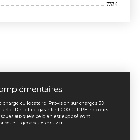
7334
complémentaires
a charge du locataire. Provision sur charges 30
nuelle. Dépôt de garantie 1 000 €. DPE en cours.
risques auxquels ce bien est exposé sont
orisques : georisques.gouv.fr.