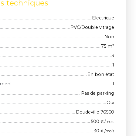
es techniques
Electrique
PVC/Double vitrage
Non
75
m²
3
1
En bon état
iment
1
Pas de parking
Oui
Doudeville 76560
500
€ /mois
30
€ /mois