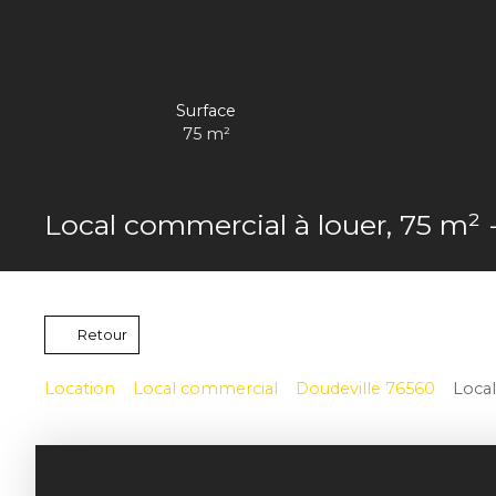
Surface
75
m²
Local commercial à louer, 75 m² 
Retour
Location
Local commercial
Doudeville 76560
Local