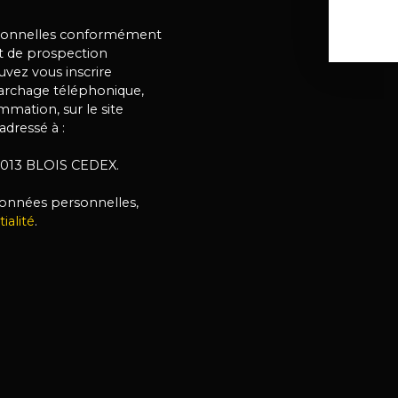
rsonnelles conformément
et de prospection
vez vous inscrire
marchage téléphonique,
mmation, sur le site
adressé à :
 41013 BLOIS CEDEX.
 données personnelles,
ialité
.