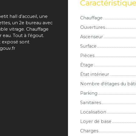
Caractéristiqu
it hall d’accueil, une
Chauffage
ettes, un 2e bureau avec
Ouvertures
uble vitrage. Chauffage
eau. Tout à l’égout.
Ascenseur
st exposé sont
Surface
gouv.fr
Pièces
Étage
État intérieur
Nombre d'étages du bât
Parking
Sanitaires
Localisation
Loyer de base
Charges