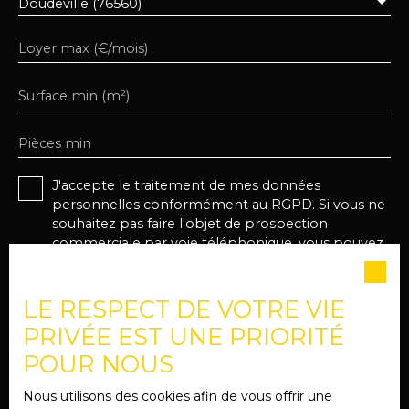
Doudeville (76560)
Loyer max (€/mois)
Surface min (m²)
Pièces min
J'accepte le traitement de mes données
personnelles conformément au RGPD. Si vous ne
souhaitez pas faire l'objet de prospection
commerciale par voie téléphonique, vous pouvez
vous inscrire gratuitement sur la liste d'opposition
au démarchage téléphonique, prévu par l'article
L223-1 du code de la consommation, sur le site
LE RESPECT DE VOTRE VIE
Internet www.bloctel.gouv.fr ou par courrier
PRIVÉE EST UNE PRIORITÉ
adressé à :
POUR NOUS
Société Worldline, Service Bloctel, CS 61311, 41013
BLOIS CEDEX.
Nous utilisons des cookies afin de vous offrir une