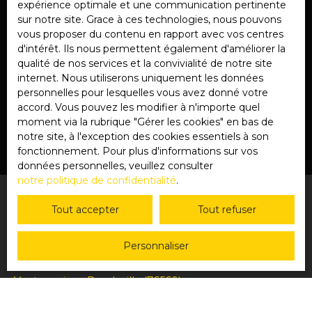
expérience optimale et une communication pertinente
Pour en savoir plus sur le traitement de vos
sur notre site. Grace à ces technologies, nous pouvons
données personnelles, veuillez consulter notre
vous proposer du contenu en rapport avec vos centres
politique de confidentialité
.
d'intérêt. Ils nous permettent également d'améliorer la
qualité de nos services et la convivialité de notre site
internet. Nous utiliserons uniquement les données
personnelles pour lesquelles vous avez donné votre
Recevoir des annonces
accord. Vous pouvez les modifier à n'importe quel
moment via la rubrique ″Gérer les cookies″ en bas de
notre site, à l'exception des cookies essentiels à son
fonctionnement. Pour plus d'informations sur vos
données personnelles, veuillez consulter
notre politique de confidentialité
.
Tout accepter
Tout refuser
JE RECHERCHE UN BIEN
Personnaliser
Vente maison Yvetot (76190)
Vente maison Doudeville (76560)
Vente maison Yerville (76760)