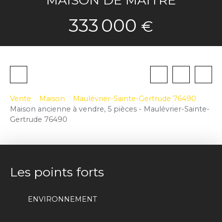
333 000
€
Vente
Maison
Maulévrier-Sainte-Gertrude 76490
Maison ancienne à vendre, 5 pièces - Maulévrier-Sainte-
Gertrude 76490
Les points forts
ENVIRONNEMENT