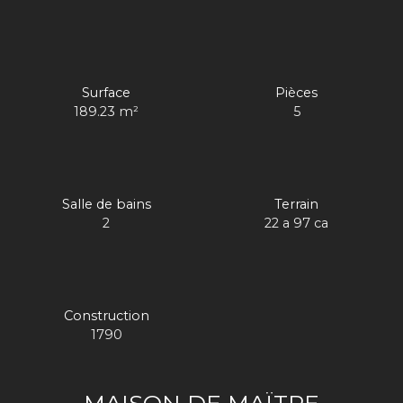
Surface
Pièces
189.23
m²
5
Salle de bains
Terrain
2
22 a 97 ca
Construction
1790
MAISON DE MAÏTRE