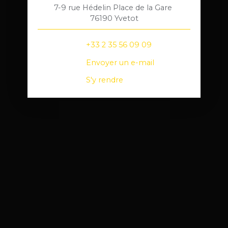
7-9 rue Hédelin Place de la Gare
76190 Yvetot
+33 2 35 56 09 09
Envoyer un e-mail
S'y rendre