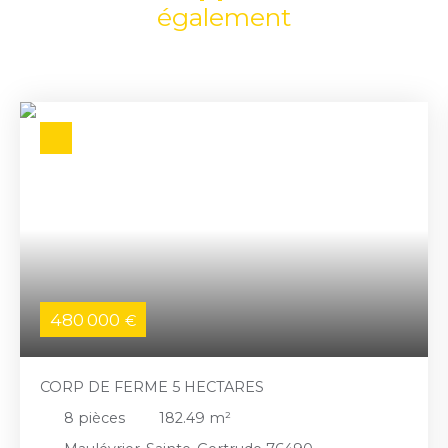
également
480 000
€
CORP DE FERME 5 HECTARES
8
pièces
182.49
m²