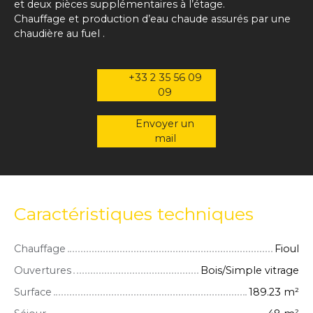
et deux pièces supplémentaires à l’étage.
Chauffage et production d’eau chaude assurés par une
chaudière au fuel .
+33 2 35 56 09
09
Envoyer un
mail
Caractéristiques techniques
Chauffage
Fioul
Ouvertures
Bois/Simple vitrage
Surface
189.23
m²