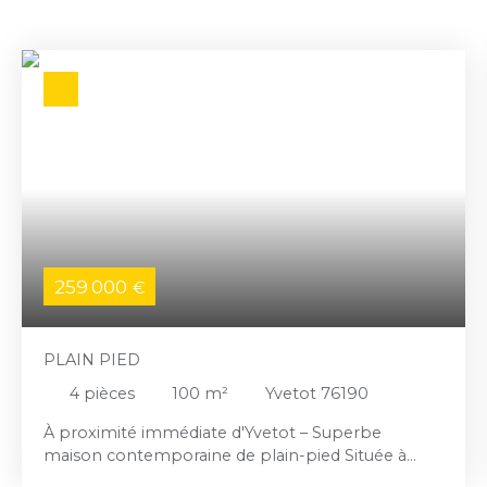
259 000
€
PLAIN PIED
4
pièces
100
m²
Yvetot 76190
À proximité immédiate d'Yvetot – Superbe
maison contemporaine de plain-pied Située à
seulement 3 minutes d'Yvetot, découvrez cette