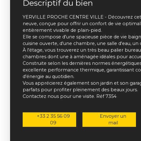
Descriptif du bien
YERVILLE PROCHE CENTRE VILLE - Découvrez cet
neuve, conçue pour offrir un confort de vie optimal
entièrement vivable de plain-pied.
Elle se compose d'une spacieuse pièce de vie baig
cuisine ouverte, d'une chambre, une salle d'eau, un c
À l'étage, vous trouverez un très beau palier burea
chambres dont une à aménagée idéales pour accueilli
Construite selon les dernières normes énergétiques
excellente performance thermique, garantissant c
d'énergie au quotidien.
Vous apprécierez également son jardin et son garag
parfaits pour profiter pleinement des beaux jours.
Contactez nous pour une visite. Réf 7354
+33 2 35 56 09
Envoyer un
09
mail