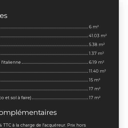
ces
6 m²
41.03 m²
5.38 m²
1.37 m²
l'italienne
6.19 m²
11.40 m²
15 m²
17 m²
 et sol à faire)
17 m²
complémentaires
% TTC à la charge de l'acquéreur. Prix hors