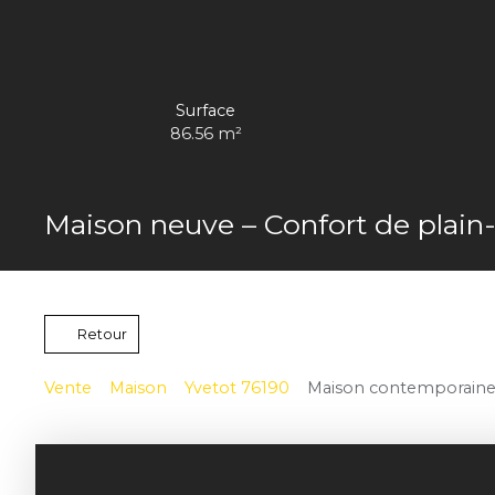
Surface
86.56
m²
Maison neuve – Confort de plain-
Retour
Vente
Maison
Yvetot 76190
Maison contemporaine à