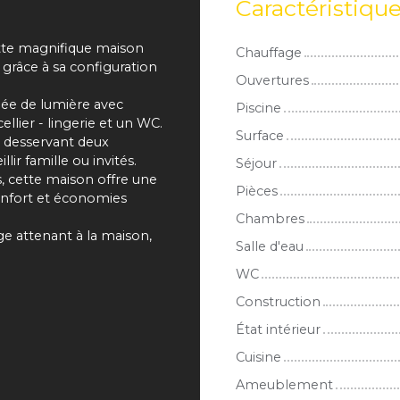
Caractéristiqu
te magnifique maison
Chauffage
 grâce à sa configuration
Ouvertures
née de lumière avec
Piscine
ellier - lingerie et un WC.
Surface
u desservant deux
r famille ou invités.
Séjour
, cette maison offre une
Pièces
onfort et économies
Chambres
e attenant à la maison,
Salle d'eau
WC
Construction
État intérieur
Cuisine
Ameublement