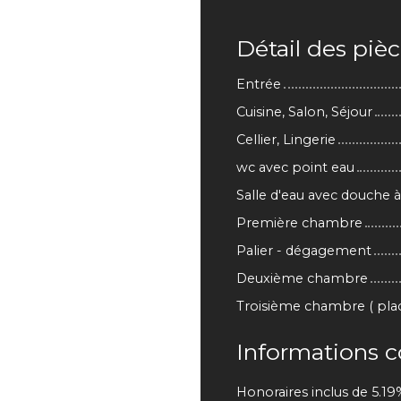
Détail des piè
Entrée
Cuisine, Salon, Séjour
Cellier, Lingerie
wc avec point eau
Salle d'eau avec douche à 
Première chambre
Palier - dégagement
Deuxième chambre
Troisième chambre ( placo
Informations 
Honoraires inclus de 5.19