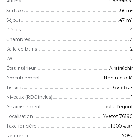
Autres
Cheminée
Surface
138
m²
Séjour
47
m²
Pièces
4
Chambres
3
Salle de bains
2
WC
2
État intérieur
A rafraîchir
Ameublement
Non meublé
Terrain
16 a 86 ca
Niveaux (RDC inclus)
1
Assainissement
Tout à l'égout
Localisation
Yvetot 76190
Taxe foncière
1 300
€ /an
Référence
7052