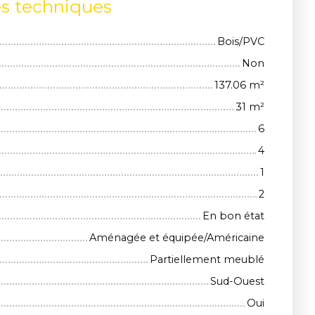
es techniques
Bois/PVC
Non
137.06
m²
31
m²
6
4
1
2
En bon état
Aménagée et équipée/Américaine
Partiellement meublé
Sud-Ouest
Oui