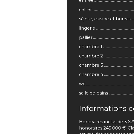
entrée
cellier
séjour, cuisine et bureau
lingerie
pallier
chambre 1
chambre 2
chambre 3
chambre 4
wc
salle de bains
Informations 
Honoraires inclus de 3.67
honoraires 245 000 €. Cl