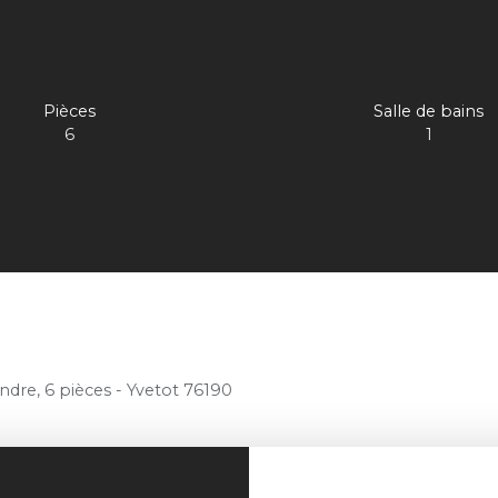
Pièces
Salle de bains
6
1
endre, 6 pièces - Yvetot 76190