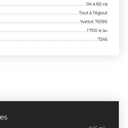
04 a 60 ca
Tout à l'égout
Yvetot 76190
1 700
€ /an
7245
ces