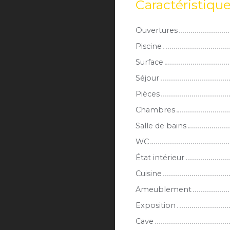
Caractéristiqu
Ouvertures
Piscine
Surface
Séjour
Pièces
Chambres
Salle de bains
WC
État intérieur
Cuisine
Ameublement
Exposition
Cave