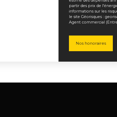
estimé des dépenses annu
partir des prix de l'énerg
informations sur les risq
le site Géorisques : geori
Agent commercial (Entrep
Nos honoraires