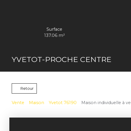
Surface
137.06
m²
YVETOT-PROCHE CENTRE
Retour
Vente
Maison
Yvetot 76190
Maison individuelle à v