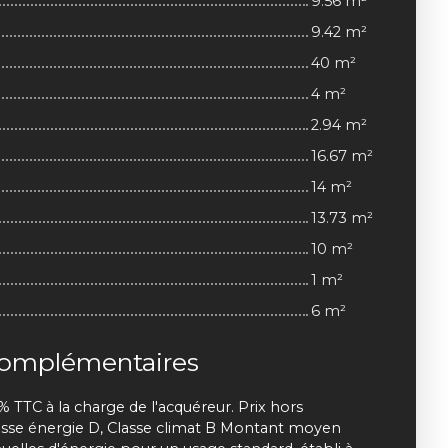
9.56 m²
9.42 m²
40 m²
4 m²
2.94 m²
16.67 m²
14 m²
13.73 m²
10 m²
1 m²
6 m²
complémentaires
% TTC à la charge de l'acquéreur. Prix hors
asse énergie D, Classe climat B Montant moyen