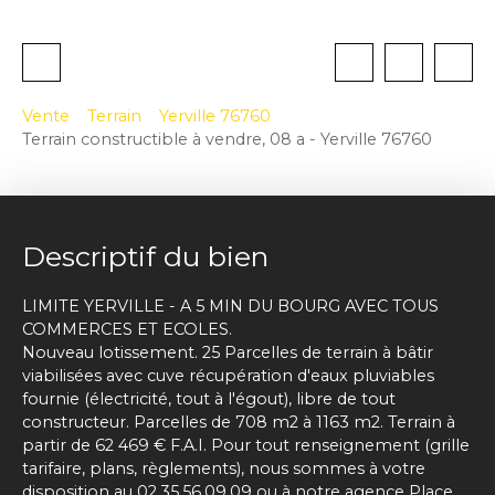
Vente
Terrain
Yerville 76760
Terrain constructible à vendre, 08 a - Yerville 76760
Descriptif du bien
LIMITE YERVILLE - A 5 MIN DU BOURG AVEC TOUS
COMMERCES ET ECOLES.
Nouveau lotissement. 25 Parcelles de terrain à bâtir
viabilisées avec cuve récupération d'eaux pluviables
fournie (électricité, tout à l'égout), libre de tout
constructeur. Parcelles de 708 m2 à 1163 m2. Terrain à
partir de 62 469 € F.A.I. Pour tout renseignement (grille
tarifaire, plans, règlements), nous sommes à votre
disposition au 02.35.56.09.09 ou à notre agence Place